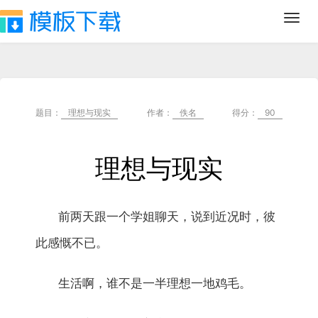
Toggl
navig
题目：
理想与现实
作者：
佚名
得分：
90
理想与现实
前两天跟一个学姐聊天，说到近况时，彼
此感慨不已。
生活啊，谁不是一半理想一地鸡毛。