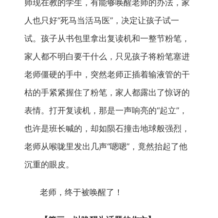
师现在教的学生，有能够唤醒老师的办法，家
人也只好“死马当活马医”，决定让孩子试一
试。孩子从书包里拿出复读机和一整节粉笔，
家人都不明白要干什么，只见孩子将粉笔塞进
老师僵硬的手中，突然老师正插着输液管的干
枯的手紧紧握住了粉笔，家人都露出了惊讶的
表情。打开复读机，那是一声响亮的“起立”，
也许是班长喊的，却如陨石撞击地球般强烈，
老师从喉咙里发出几声“嗯嗯”，竟然抬起了他
沉重的眼皮。
老师，终于被唤醒了！