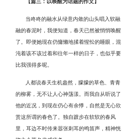
【篇三：以唤醒为话题的作文】
当咚咚的融水从绿意内敛的山头唱入软融
融的春泥时，我便知道，春天已然被悄悄唤醒
了。即便她现在仍慵懒地揉着惺忪的睡眼，混
沌着该不该过着和往年一样的日子，也似乎要
比我强得多呢。
人都说春天生机盎然，朦朦的草色、青青
的柳雾，无不让人心神荡漾。而我自从听说了
他的近况，到现在仍心有余悸，自然是无心欣
赏这所谓的春色了。独自踱步在软软的春风
里，耳边不时传来嚣张刺耳的鸣笛声，精神恍