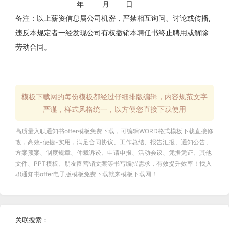
年 月 日
备注：以上薪资信息属公司机密，严禁相互询问、讨论或传播,
违反本规定者一经发现公司有权撤销本聘任书终止聘用或解除
劳动合同。
模板下载网的每份模板都经过仔细排版编辑，内容规范文字
严谨，样式风格统一，以方便您直接下载使用
高质量
入职通知书offer模板免费下载
，可编辑WORD格式
模板下载
直接修
改，高效-便捷-实用，满足
合同协议
、
工作总结
、
报告汇报
、
通知公告
、
方案预案
、
制度规章
、
仲裁诉讼
、
申请申报
、
活动会议
、
凭据凭证
、
其他
文件
、PPT模板、朋友圈营销文案等书写编撰需求，有效提升效率！找
入
职通知书offer电子版
模板免费下载就来
模板下载网
！
关联搜索：