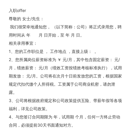
入职offer
尊敬的
女士/先生：
我们很荣幸地通知您，
（以下简称：公司）将正式录用您，聘
用时间从
年
月
日开始，至
年
月
日。
相关录用事宜：
1、您的工作职位是
， 工作地点
，直接上级：
。
2、您所属岗位薪资标准为 ￥
元/月，其中包含固定薪资：
元/
月，绩效薪资：
元/月（绩效工资按绩效考核标准执行），试用
期发放：
元/月。公司将在次月十日前发放您的工资，根据国家
规定代扣代缴个人所得税。工资属于公司商业机密，请勿泄
露。
3、公司将根据政府规定和公司政策提供五险、带薪年假等各项
福利，详见公司政策。
4、与您签订合同期限为
年，试用期
个月，任何一方终止劳动
合同，必须提前30天书面通知对方。