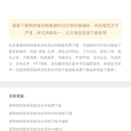
模板下载网的每份模板都经过仔细排版编辑，内容规范文字
严谨，样式风格统一，以方便您直接下载使用
高质量
通用精简版单页租房合同模板免费下载
，可编辑WORD格式
模板下
载
直接修改，高效-便捷-实用，满足
合同协议
、
工作总结
、
报告汇报
、
通
知公告
、
方案预案
、
制度规章
、
仲裁诉讼
、
申请申报
、
活动会议
、
凭据凭
证
、
其他文件
、PPT模板、朋友圈营销文案等书写编撰需求，有效提升效
率！找
通用精简版单页租房合同电子版
模板免费下载就来
模板下载网
！
关联搜索：
通用精简版单页租房合同免费下载
通用精简版单页租房合同WORD模板下载
通用精简版单页租房合同电子版可编辑
通用精简版单页租房合同Word格式